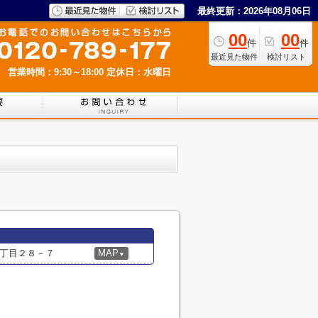
最終更新：2026年08月06日
00
00
件
件
最近見た物件
検討リスト
営業時間：9:30～18:00
定休日：水曜日
丁目２８－７
MAP
▼