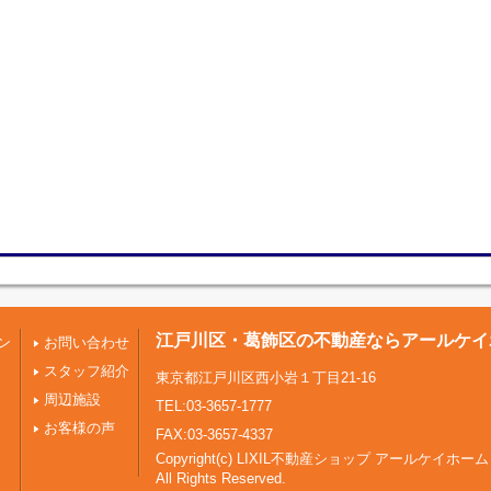
江戸川区・葛飾区の不動産ならアールケイ
ン
お問い合わせ
スタッフ紹介
東京都江戸川区西小岩１丁目21-16
周辺施設
TEL:03-3657-1777
お客様の声
FAX:03-3657-4337
Copyright(c) LIXIL不動産ショップ アールケイホーム
All Rights Reserved.