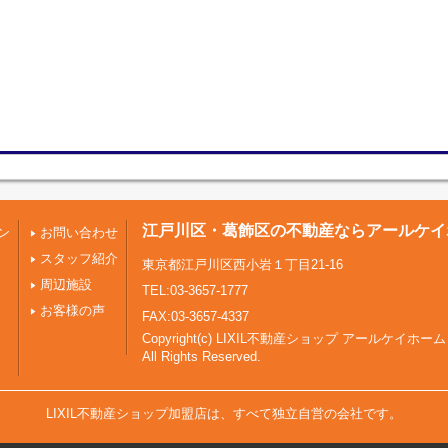
江戸川区・葛飾区の不動産ならアールケイ
ン
お問い合わせ
スタッフ紹介
東京都江戸川区西小岩１丁目21-16
周辺施設
TEL:03-3657-1777
お客様の声
FAX:03-3657-4337
Copyright(c) LIXIL不動産ショップ アールケイホーム
All Rights Reserved.
LIXIL不動産ショップ加盟店は、すべて独立自営の会社です。