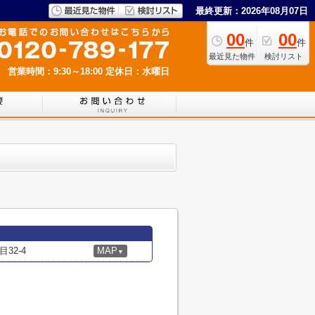
最終更新：2026年08月07日
00
00
件
件
最近見た物件
検討リスト
営業時間：9:30～18:00
定休日：水曜日
32-4
MAP
▼