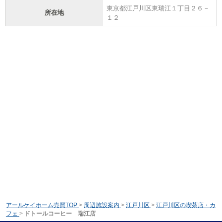
東京都江戸川区東瑞江１丁目２６－
所在地
１２
アールケイホーム売買TOP
>
周辺施設案内
>
江戸川区
>
江戸川区の喫茶店・カ
フェ
>
ドトールコーヒー 瑞江店