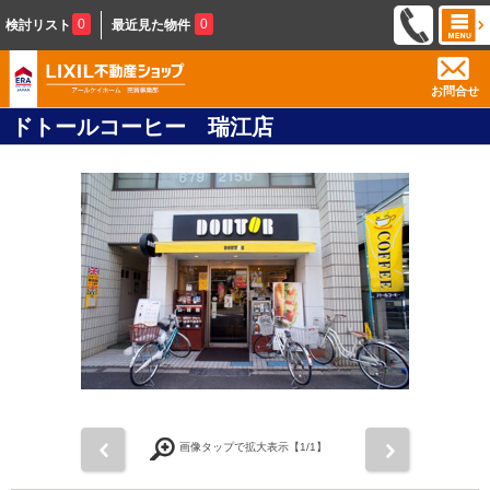
0
0
検討リスト
最近見た物件
お問合せ
ドトールコーヒー 瑞江店
前
次
画像タップで拡大表示【
1
/1】