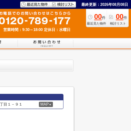
最終更新：2026年08月08日
00
00
件
件
最近見た物件
検討リスト
営業時間：9:30～18:00
定休日：水曜日
丁目１－９１
MAP
▼