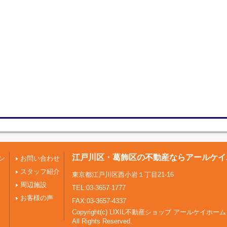
江戸川区・葛飾区の不動産ならアールケイ
ン
お問い合わせ
スタッフ紹介
東京都江戸川区西小岩１丁目21-16
周辺施設
TEL:03-3657-1777
お客様の声
FAX:03-3657-4337
Copyright(c) LIXIL不動産ショップ アールケイホーム
All Rights Reserved.