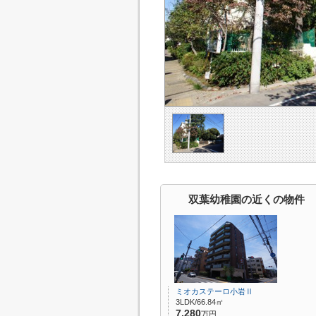
双葉幼稚園の近くの物件
ミオカステーロ小岩Ⅱ
3LDK/66.84㎡
7,280
万円