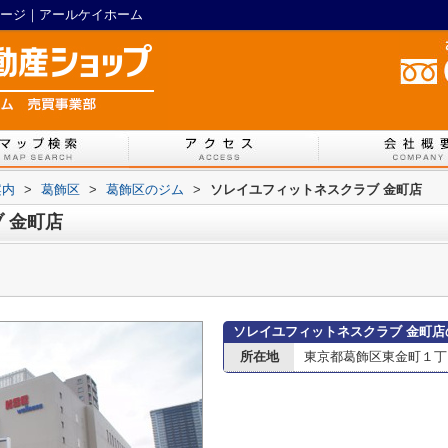
ページ｜アールケイホーム
案内
>
葛飾区
>
葛飾区のジム
>
ソレイユフィットネスクラブ 金町店
 金町店
ソレイユフィットネスクラブ 金町店
所在地
東京都葛飾区東金町１丁