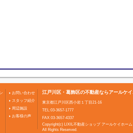
江戸川区・葛飾区の不動産ならアールケイ
ン
お問い合わせ
スタッフ紹介
東京都江戸川区西小岩１丁目21-16
周辺施設
TEL:03-3657-1777
お客様の声
FAX:03-3657-4337
Copyright(c) LIXIL不動産ショップ アールケイホーム
All Rights Reserved.