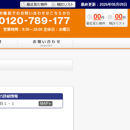
最終更新：2026年08月09日
00
00
件
件
最近見た物件
検討リスト
営業時間：9:30～18:00
定休日：水曜日
の詳細情報
目１－１
MAP
▼