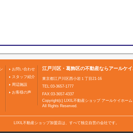
江戸川区・葛飾区の不動産ならアールケイ
ン
お問い合わせ
スタッフ紹介
東京都江戸川区西小岩１丁目21-16
周辺施設
TEL:03-3657-1777
お客様の声
FAX:03-3657-4337
Copyright(c) LIXIL不動産ショップ アールケイホーム
All Rights Reserved.
LIXIL不動産ショップ加盟店は、すべて独立自営の会社です。