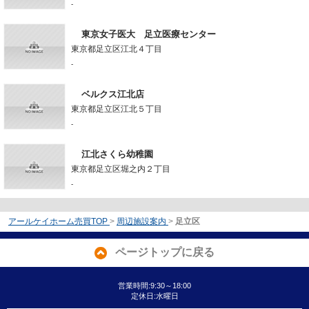
-
東京女子医大 足立医療センター
東京都足立区江北４丁目
-
ベルクス江北店
東京都足立区江北５丁目
-
江北さくら幼稚園
東京都足立区堀之内２丁目
-
アールケイホーム売買TOP
>
周辺施設案内
>
足立区
ページトップに戻る
営業時間:9:30～18:00
定休日:水曜日