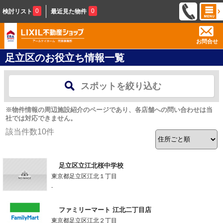
0
0
検討リスト
最近見た物件
お問合せ
足立区のお役立ち情報一覧
スポットを絞り込む
※物件情報の周辺施設紹介のページであり、各店舗への問い合わせは当
社では対応できません。
該当件数
10
件
足立区立江北桜中学校
東京都足立区江北１丁目
-
ファミリーマート 江北二丁目店
東京都足立区江北２丁目