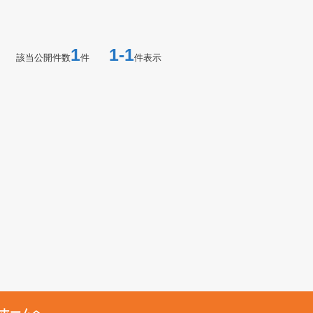
1
1-1
該当公開件数
件
件表示
ホームへ