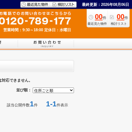
最終更新：2026年08月06日
00
00
件
件
最近見た物件
検討リスト
営業時間：9:30～18:00
定休日：水曜日
は対応できません。
並び順：
1
1-1
該当公開件数
件
件表示