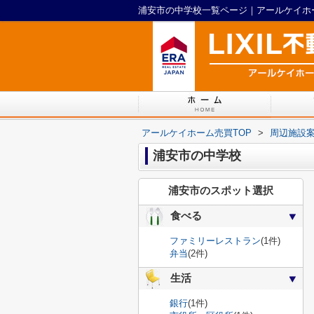
浦安市の中学校一覧ページ｜アールケイホ
アールケイホーム売買TOP
>
周辺施設
浦安市の中学校
浦安市のスポット選択
食べる
ファミリーレストラン
(1件)
弁当
(2件)
生活
銀行
(1件)