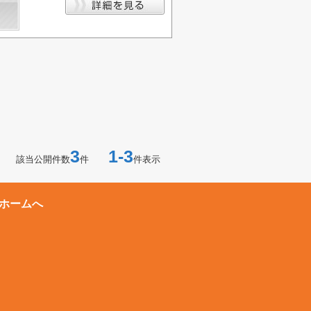
3
1-3
該当公開件数
件
件表示
ホームへ