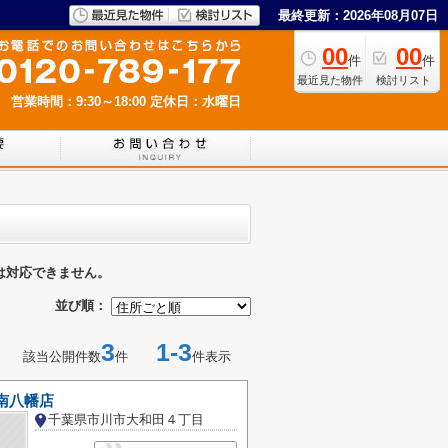
最終更新：2026年08月07日
00
00
件
件
最近見た物件
検討リスト
営業時間：9:30～18:00
定休日：水曜日
は対応できません。
並び順：
3
1-3
該当公開件数
件
件表示
南八幡店
千葉県市川市大和田４丁目