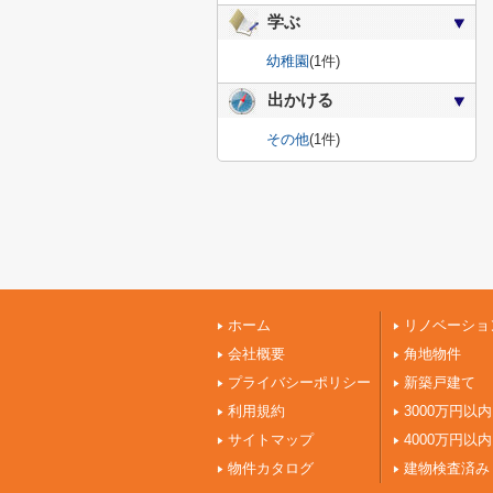
学ぶ
幼稚園
(1件)
出かける
その他
(1件)
ホーム
リノベーショ
会社概要
角地物件
プライバシーポリシー
新築戸建て
利用規約
3000万円以内
サイトマップ
4000万円以内
物件カタログ
建物検査済み