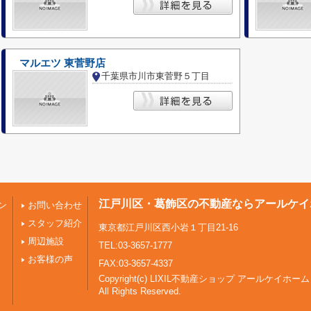
マルエツ 東菅野店
千葉県市川市東菅野５丁目
江戸川区・葛飾区の不動産ならアールケイ
ン
お問い合わせ
スタッフ紹介
東京都江戸川区西小岩１丁目21-16
周辺施設
TEL:03-3657-1777
お客様の声
FAX:03-3657-4337
Copyright(c) LIXIL不動産ショップ アールケイホーム
All Rights Reserved.