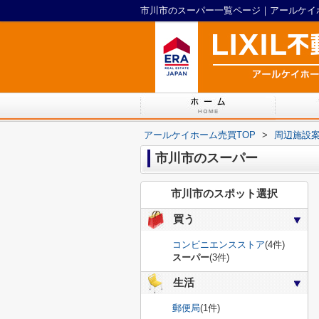
市川市のスーパー一覧ページ｜アールケイ
アールケイホーム売買TOP
>
周辺施設
市川市のスーパー
市川市のスポット選択
買う
コンビニエンスストア
(4件)
スーパー
(3件)
生活
郵便局
(1件)