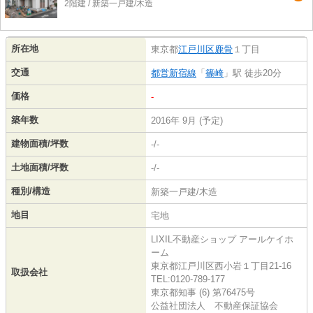
2階建 / 新築一戸建/木造
所在地
東京都
江戸川区
鹿骨
１丁目
交通
都営新宿線
「
篠崎
」駅 徒歩20分
価格
-
築年数
2016年 9月 (予定)
建物面積/坪数
-/-
土地面積/坪数
-/-
種別/構造
新築一戸建/木造
地目
宅地
LIXIL不動産ショップ アールケイホ
ーム
東京都江戸川区西小岩１丁目21-16
取扱会社
TEL:0120-789-177
東京都知事 (6) 第76475号
公益社団法人 不動産保証協会