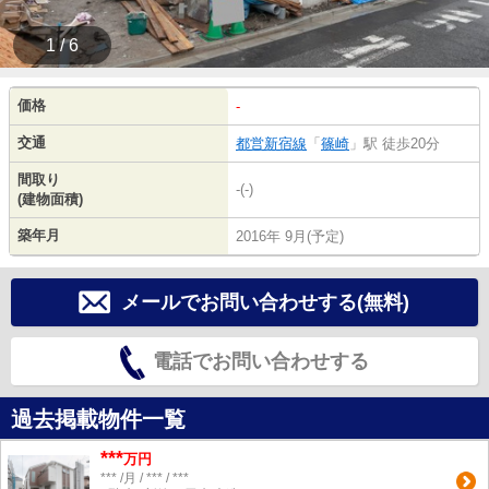
1 / 6
価格
-
交通
都営新宿線
「
篠崎
」駅 徒歩20分
間取り
-(-)
(建物面積)
築年月
2016年 9月(予定)
メールでお問い合わせする(無料)
電話でお問い合わせする
過去掲載物件一覧
***
万円
*** /月 / *** / ***