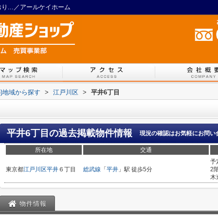
おり...／アールケイホーム
))地域から探す
>
江戸川区
>
平井6丁目
平井6丁目
の過去掲載物件情報
現況の確認はお気軽にお問い
所在地
交通
予
東京都
江戸川区
平井
６丁目
総武線
「
平井
」駅 徒歩5分
2
木
物件情報