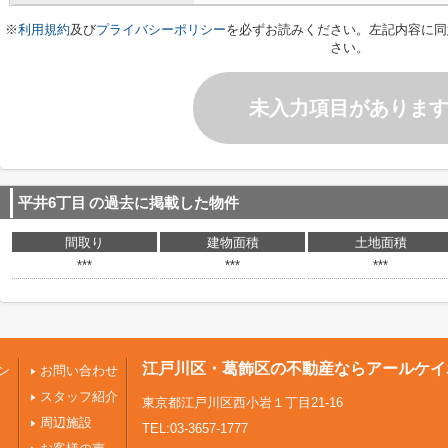
※
利用規約
及び
プライバシーポリシー
を必ずお読みください。左記内容に同
さい。
未入力項目がありま
平井6丁目
の過去に掲載した物件
間取り
建物面積
土地面積
***
***
***
江戸川区・葛飾区の不動産ならアールケイ
ン
お問い合わせ
スタッフ紹介
東京都江戸川区西小岩１丁目21-16
周辺施設
TEL:03-3657-1777