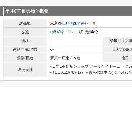
平井6丁目
の物件概要
所在地
東京都
江戸川区
平井
６丁目
総武線
「
平井
」駅 徒歩5分
交通
価格
-
築年月（築
建物面積/坪数
-/-
土地面積/
種別/構造
新築一戸建 / 木造
地目
LIXIL不動産ショップ アールケイホーム
東京
取扱会社
TEL:0120-789-177
東京都知事 (6) 第76475