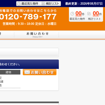
最終更新：2026年08月07日
00
00
件
件
最近見た物件
検討リスト
営業時間：9:30～18:00
定休日：水曜日
合わせください。
建物
定
階建
造