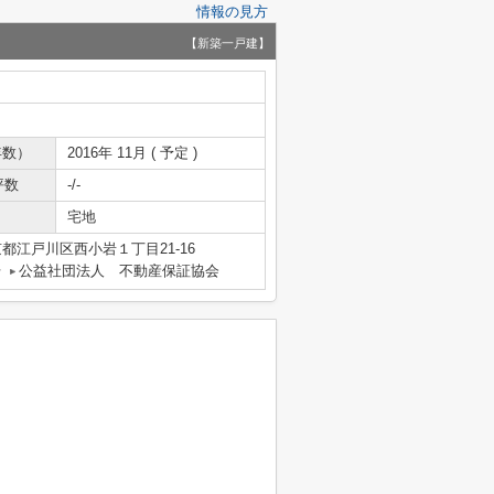
情報の見方
【新築一戸建】
年数）
2016年 11月 ( 予定 )
坪数
-/-
宅地
都江戸川区西小岩１丁目21-16
号
公益社団法人 不動産保証協会