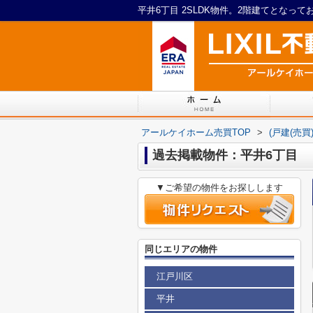
平井6丁目 2SLDK物件。2階建てとなって
アールケイホーム売買TOP
>
(戸建(売買
過去掲載物件：平井6丁目
▼ご希望の物件をお探しします
同じエリアの物件
江戸川区
平井