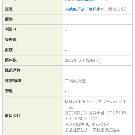
交通
東武亀戸線
「
亀戸水神
」駅 徒歩9分
価格
-
利回り
-/-
管理費
-
面積
-
築年数
1962年 8月 (築64年)
棟総戸数
-
種別/構造
工場/鉄骨造
階建
-
LIXIL不動産ショップ アールケイホ
ーム
東京都江戸川区西小岩１丁目21-16
取扱会社
TEL:0120-789-177
東京都知事 (6) 第76475号
公益社団法人 不動産保証協会