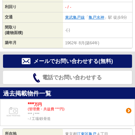
利回り
- / -
交通
東武亀戸線
「
亀戸水神
」駅 徒歩9分
間取り
-(-)
(建物面積)
築年月
1962年 8月(築64年)
メールでお問い合わせする(無料)
電話でお問い合わせする
過去掲載物件一覧
***
万円
(管理費・共益費 ***円)
*** / ***
- / 工場/鉄骨造
所在地
東京都
江東区
亀戸
４丁目