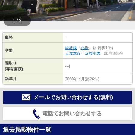
1 / 2
価格
-
総武線
「
小岩
」駅 徒歩10分
交通
京成本線
「
京成小岩
」駅 徒歩8分
間取り
-(-)
(専有面積)
築年月
2000年 4月(築26年)
メールでお問い合わせする(無料)
電話でお問い合わせする
過去掲載物件一覧