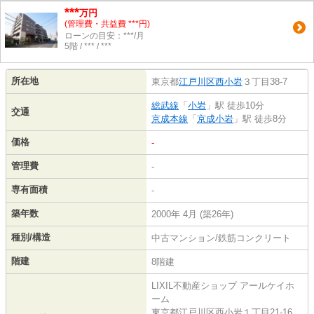
***
万円
(管理費・共益費 ***円)
ローンの目安：***/月
5階 / *** / ***
所在地
東京都
江戸川区
西小岩
３丁目38-7
総武線
「
小岩
」駅 徒歩10分
交通
京成本線
「
京成小岩
」駅 徒歩8分
価格
-
管理費
-
専有面積
-
築年数
2000年 4月 (築26年)
種別/構造
中古マンション/鉄筋コンクリート
階建
8階建
LIXIL不動産ショップ アールケイホ
ーム
東京都江戸川区西小岩１丁目21-16