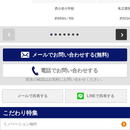
西小岩小学校
私立愛
約653m／9分
約521
前
メールでお問い合わせする(無料)
電話でお問い合わせする
現況の確認はお気軽にお問い合わせください。
メールで共有する
LINEで共有する
こだわり特集
リノベーション物件