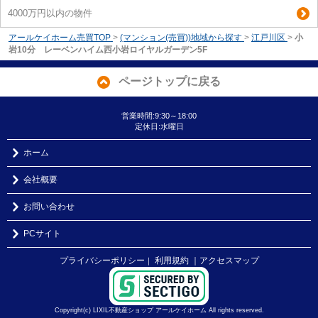
4000万円以内の物件
アールケイホーム売買TOP
>
(マンション(売買))地域から探す
>
江戸川区
>
小
岩10分 レーベンハイム西小岩ロイヤルガーデン5F
ページトップに戻る
営業時間:9:30～18:00
定休日:水曜日
ホーム
会社概要
お問い合わせ
PCサイト
プライバシーポリシー
利用規約
｜アクセスマップ
｜
Copyright(c) LIXIL不動産ショップ アールケイホーム All rights reserved.