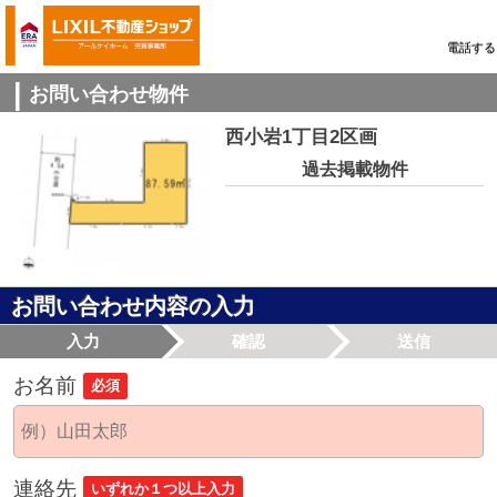
電話する
お問い合わせ物件
西小岩1丁目2区画
過去掲載物件
お問い合わせ内容の入力
入力
確認
送信
お名前
必須
連絡先
いずれか１つ以上入力